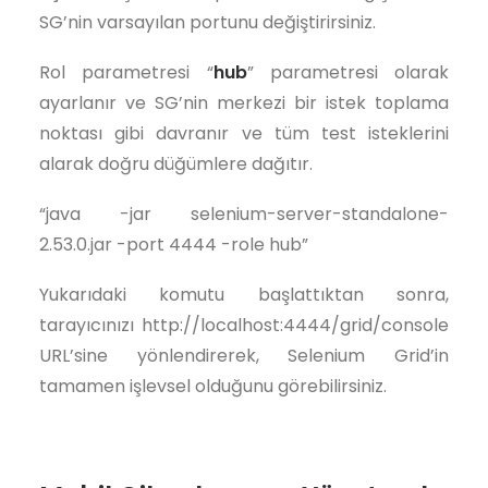
SG’nin varsayılan portunu değiştirirsiniz.
Rol parametresi “
hub
” parametresi olarak
ayarlanır ve SG’nin merkezi bir istek toplama
noktası gibi davranır ve tüm test isteklerini
alarak doğru düğümlere dağıtır.
“java -jar selenium-server-standalone-
2.53.0.jar -port 4444 -role hub”
Yukarıdaki komutu başlattıktan sonra,
tarayıcınızı http://localhost:4444/grid/console
URL’sine yönlendirerek, Selenium Grid’in
tamamen işlevsel olduğunu görebilirsiniz.