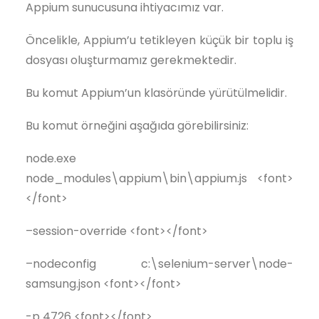
Appium sunucusuna ihtiyacımız var.
Öncelikle, Appium’u tetikleyen küçük bir toplu iş
dosyası oluşturmamız gerekmektedir.
Bu komut Appium’un klasöründe yürütülmelidir.
Bu komut örneğini aşağıda görebilirsiniz:
node.exe
node_modules\appium\bin\appium.js <font>
</font>
–session-override <font></font>
–nodeconfig c:\selenium-server\node-
samsung.json <font></font>
-p 4726 <font></font>