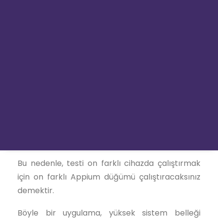
TesterYou Go
Diyelim ki bilgisayarınıza 10 cihaz bağlı ve adb
devices komutunu yazdığınızda PC’nize bağlı
tüm cihazları getirecek.
Appium’u birden fazla cihazda aynı anda
FELSEFEMİZ
çalıştırmak için birden fazla Appium sunucusu
çalıştırmamız gerekir. Bu da elimizde bulunan
KARİYER
her bir cihazımız için ayrı Appium sunucusu
REFERANSLARIMIZ
ayağa kaldırmamız gerek demektir. Appium
sunucusunun her örneğinin hub’a kaydedilmesi
gerekir.
Bu nedenle, testi on farklı cihazda çalıştırmak
için on farklı Appium düğümü çalıştıracaksınız
demektir.
Böyle bir uygulama, yüksek sistem belleği