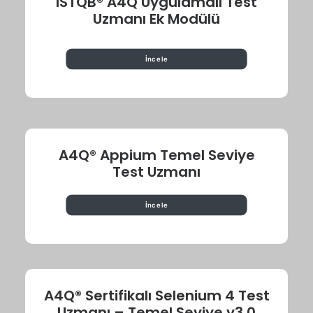
ISTQB® A4Q Uygulamalı Test
Uzmanı Ek Modülü
İncele
A4Q® Appium Temel Seviye
Test Uzmanı
İncele
A4Q® Sertifikalı Selenium 4 Test
Uzmanı – Temel Seviye v3.0