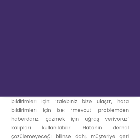
TesterYou Go
şekilde alınacak, gözden kaçan bir konu
olmayacak ve kaos ortamı oluşmayacaktır.
Müşteri bildirimini birçok yerden yapmakta ısrar
ederse, sadece belirli kanaldan iletilen
taleplerin değerlendirileceği açık bir şekilde
FELSEFEMİZ
bildirilmelidir.
KARİYER
Herhangi bir talep/hata bildirimi ile müşteri size
REFERANSLARIMIZ
geldiğinde, çalışma başlatmış olsanız dahi
bilgilendirme yapmadığınız sürece müşteri
konuyla ilgilenmediğinizi düşünecektir. Talep
bildirimleri için: ‘talebiniz bize ulaştı’, hata
bildirimleri için ise: ‘mevcut problemden
haberdarız, çözmek için uğraş veriyoruz’
kalıpları kullanılabilir. Hatanın derhal
çözülemeyeceği bilinse dahi, müşteriye geri