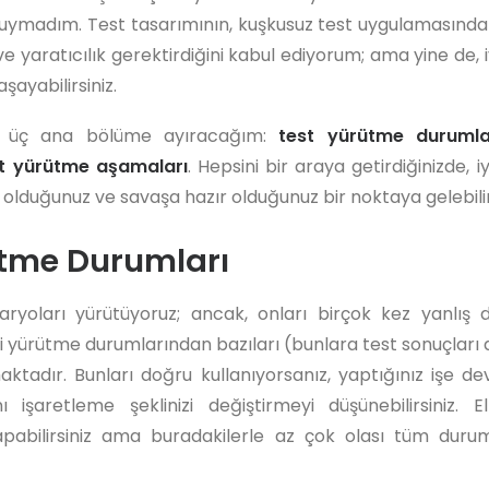
duymadım. Test tasarımının, kuşkusuz test uygulamasında
e yaratıcılık gerektirdiğini kabul ediyorum; ama yine de, 
aşayabilirsiniz.
i üç ana bölüme ayıracağım:
test yürütme durumla
t yürütme aşamaları
. Hepsini bir araya getirdiğinizde, 
olduğunuz ve savaşa hazır olduğunuz bir noktaya gelebilir
ütme Durumları
ryoları yürütüyoruz; ancak, onları birçok kez yanlış d
yürütme durumlarından bazıları (bunlara test sonuçları da
aktadır. Bunları doğru kullanıyorsanız, yaptığınız işe de
ı işaretleme şeklinizi değiştirmeyi düşünebilirsiniz. 
pabilirsiniz ama buradakilerle az çok olası tüm durum