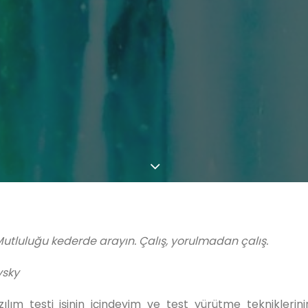
: Mutluluğu kederde arayın. Çalış, yorulmadan çalış.
vsky
ılım testi işinin içindeyim ve test yürütme tekniklerini