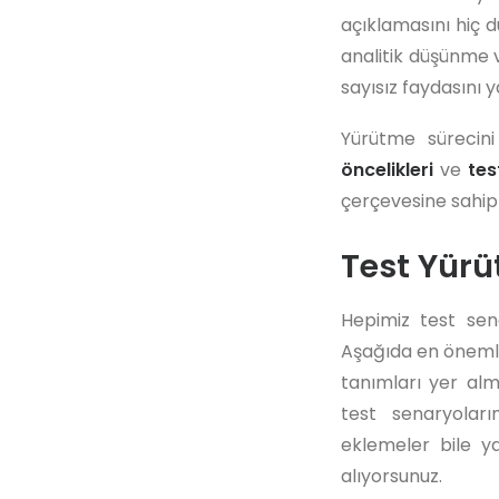
açıklamasını hiç 
analitik düşünme v
sayısız faydasını y
Yürütme sürecin
öncelikleri
ve
tes
çerçevesine sahip 
Test Yür
Hepimiz test sena
Aşağıda en önemli 
tanımları yer alm
test senaryoların
eklemeler bile ya
alıyorsunuz.