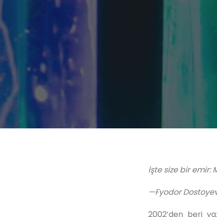
İşte size bir emir
—
Fyodor Dostoye
2002’den beri yaz