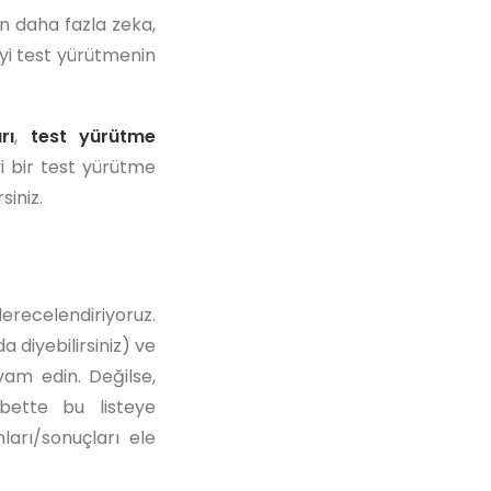
n daha fazla zeka,
iyi test yürütmenin
rı
,
test yürütme
iyi bir test yürütme
siniz.
erecelendiriyoruz.
 diyebilirsiniz) ve
vam edin. Değilse,
Elbette bu listeye
ları/sonuçları ele